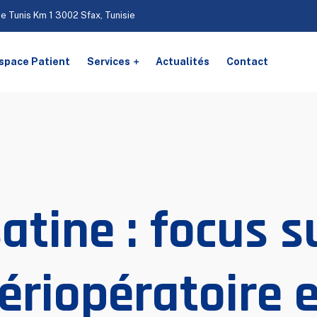
De Tunis Km 1 3002 Sfax, Tunisie
space Patient
Services
Actualités
Contact
tine : focus su
ériopératoire 