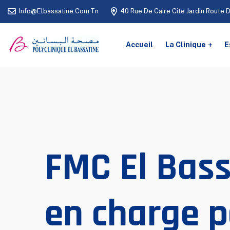
Info@elbassatine.com.tn
40 Rue De Caire Cite Jardin Route 
Accueil
La Clinique
E
FMC El Bassa
en charge p