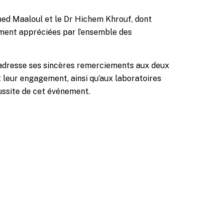
med Maaloul
et le Dr
Hichem Khrouf
, dont
vement appréciées par l’ensemble des
e adresse ses sincères remerciements aux deux
t leur engagement, ainsi qu’aux laboratoires
ussite de cet événement.