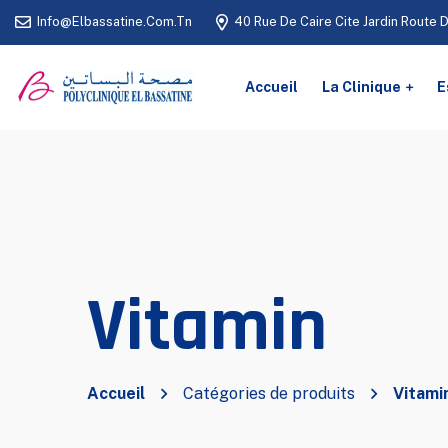
Info@elbassatine.com.tn
40 Rue De Caire Cite Jardin Route 
Accueil
La Clinique
E
Vitamin
Accueil
Catégories de produits
Vitami