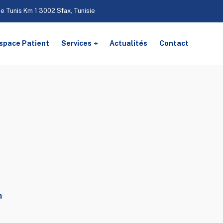
De Tunis Km 1 3002 Sfax, Tunisie
space Patient
Services
Actualités
Contact
n