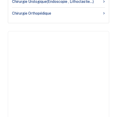
Chirurgie Urologique(endoscopie , Lithoclastie…)
Chirurgie Orthopédique
Contactez-nous
Proches de vous, prêts à
vous répondre