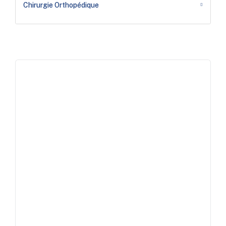
Chirurgie Orthopédique
Contactez-nous
Proches de vous, prêts à
vous répondre